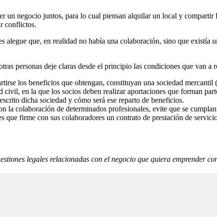
r un negocio juntos, para lo cual piensan alquilar un local y compartir 
r conflictos.
es alegue que, en realidad no había una colaboración, sino que existía u
 otras personas deje claras desde el principio las condiciones que van a re
irse los beneficios que obtengan, constituyan una sociedad mercantil (p
civil, en la que los socios deben realizar aportaciones que forman par
escrito dicha sociedad y cómo será ese reparto de beneficios.
con la colaboración de determinados profesionales, evite que se cumplan
es que firme con sus colaboradores un contrato de prestación de servicios
estiones legales relacionadas con el negocio que quiera emprender con