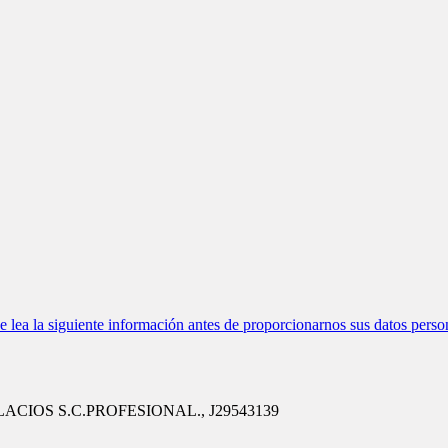
ea la siguiente información antes de proporcionarnos sus datos perso
ALACIOS S.C.PROFESIONAL., J29543139