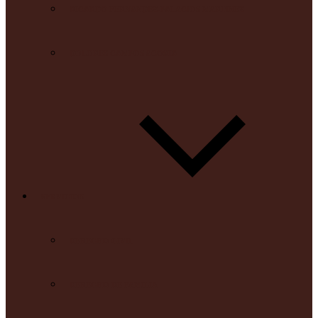
RICARDO FERNANDEZ-PALACIOS MARTINEZ
DOLORES CAMPOS ACOSTA
SERVICIOS
DERECHO CIVIL
DERECHO DE FAMILIA