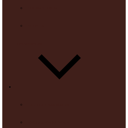
TARIFAS Y TABLAS
MODELOS
HERRAMIENTAS
CALCULADORAS BÁSICAS
SIMULADORES EXTERNOS