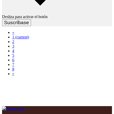
Desliza para activar el botón
Suscríbase
«
1
(current)
2
3
4
5
6
7
8
»