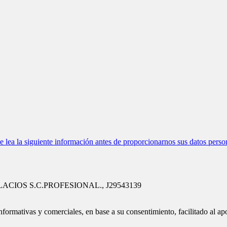
ea la siguiente información antes de proporcionarnos sus datos perso
ALACIOS S.C.PROFESIONAL., J29543139
nformativas y comerciales, en base a su consentimiento, facilitado al ap