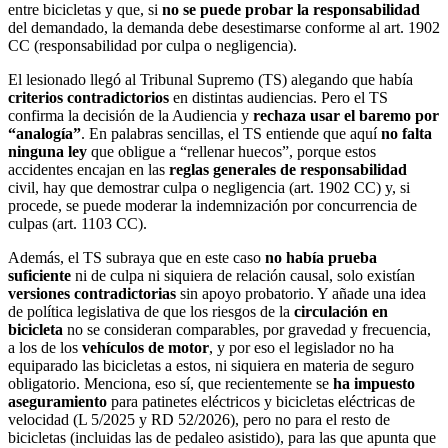
entre bicicletas y que, si
no se puede probar la responsabilidad
del demandado, la demanda debe desestimarse conforme al art. 1902
CC (responsabilidad por culpa o negligencia).
El lesionado llegó al Tribunal Supremo (TS) alegando que había
criterios contradictorios
en distintas audiencias. Pero el TS
confirma la decisión de la Audiencia y
rechaza usar el baremo por
“analogía”
. En palabras sencillas, el TS entiende que aquí
no falta
ninguna ley
que obligue a “rellenar huecos”, porque estos
accidentes encajan en las
reglas generales de responsabilidad
civil, hay que demostrar culpa o negligencia (art. 1902 CC) y, si
procede, se puede moderar la indemnización por concurrencia de
culpas (art. 1103 CC).
Además, el TS subraya que en este caso
no había prueba
suficiente
ni de culpa ni siquiera de relación causal, solo existían
versiones contradictorias
sin apoyo probatorio. Y añade una idea
de política legislativa de que los riesgos de la
circulación en
bicicleta
no se consideran comparables, por gravedad y frecuencia,
a los de los
vehículos de motor
, y por eso el legislador no ha
equiparado las bicicletas a estos, ni siquiera en materia de seguro
obligatorio. Menciona, eso sí, que recientemente se
ha impuesto
aseguramiento
para patinetes eléctricos y bicicletas eléctricas de
velocidad (L 5/2025 y RD 52/2026), pero no para el resto de
bicicletas (incluidas las de pedaleo asistido), para las que apunta que