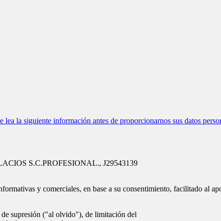
ea la siguiente información antes de proporcionarnos sus datos perso
ALACIOS S.C.PROFESIONAL., J29543139
nformativas y comerciales, en base a su consentimiento, facilitado al ap
de supresión ("al olvido"), de limitación del