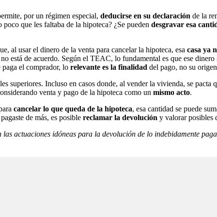
permite, por un régimen especial,
deducirse en su declaración
de la re
o poco que les faltaba de la hipoteca? ¿Se pueden
desgravar esa canti
, al usar el dinero de la venta para cancelar la hipoteca, esa
casa ya n
o está de acuerdo. Según el TEAC, lo fundamental es que ese dinero 
te paga el comprador, lo
relevante es la finalidad
del pago, no su origen
es superiores. Incluso en casos donde, al vender la vivienda, se pacta 
, considerando venta y pago de la hipoteca como un
mismo acto
.
 para
cancelar lo que queda de la hipoteca
, esa cantidad se puede sum
 pagaste de más, es posible
reclamar la devolución
y valorar posibles 
 las actuaciones idóneas para la devolución de lo indebidamente pagad